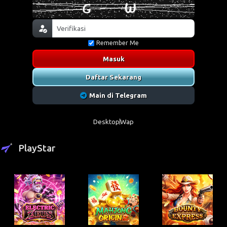
Remember Me
Masuk
Daftar Sekarang
Main di Telegram
Desktop
Wap
PlayStar