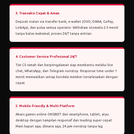
3. Transaksi Cepat & Aman
Deposit instan via transfer bank, e-wallet (OVO, DANA, GoPay,
LinkAja), dan pulsa semua operator. Withdraw otomatis 2-3 menit
tanpa batas maksimal, proses 24/7 tanpa antrian.
4. Customer Service Profesional 24/7
Tim CS ramah dan berpengalaman siap membantu melalui live
chat, WhatsApp, dan Telegram nonstop. Response time under 1
menit memastikan setiap kendala member terselesaikan dengan
cepat.
5. Mobile Friendly & Multi Platform
Akses games online OKSIBET dari smartphone, tablet, atau
desktop dengan tampilan responsif dan loading super cepat.
Main kapan saja, dimana saja, 24 jam nonstop tanpa lag.