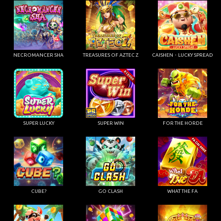
NECROMANCER SHA
TREASURES OF AZTEC Z
CAISHEN・LUCKY SPREAD
SUPER LUCKY
SUPER WIN
FOR THE HORDE
CUBE?
GO CLASH
WHAT THE FA