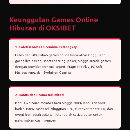
Keunggulan Games Online
Hiburan di OKSIBET
1. Koleksi Games Premium Terlengkap
Lebih dari 500 pilihan games online berkualitas tinggi: slot
gacor, live casino, sports betting, poker, hingga arcade games
dengan provider ternama seperti Pragmatic Play, PG Soft,
Microgaming, dan Evolution Gaming.
2. Bonus dan Promo Unlimited
Bonus welcome member baru hingga 200%, bonus deposit
harian 100%, cashback mingguan 20%, turnover rebate 1%, dan
event berhadiah puluhan juta rupiah setiap bulan untuk
maksimalkan cuan member.