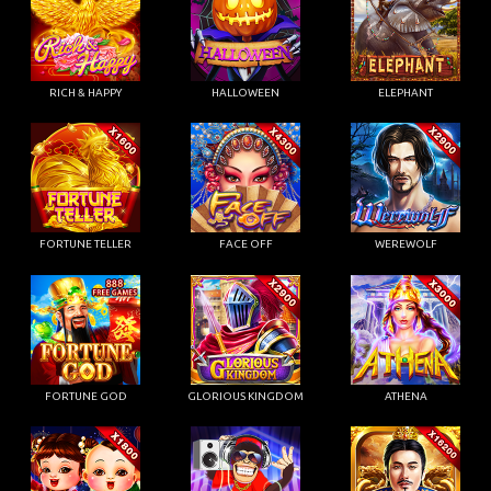
RICH & HAPPY
HALLOWEEN
ELEPHANT
FORTUNE TELLER
FACE OFF
WEREWOLF
FORTUNE GOD
GLORIOUS KINGDOM
ATHENA