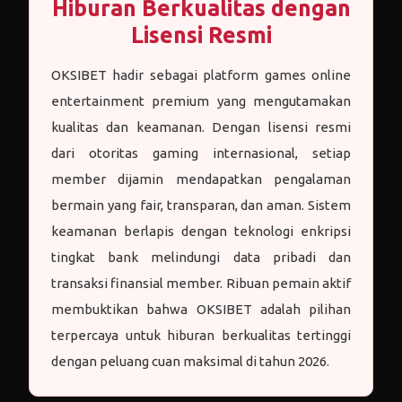
Hiburan Berkualitas dengan
Lisensi Resmi
OKSIBET hadir sebagai platform games online
entertainment premium yang mengutamakan
kualitas dan keamanan. Dengan lisensi resmi
dari otoritas gaming internasional, setiap
member dijamin mendapatkan pengalaman
bermain yang fair, transparan, dan aman. Sistem
keamanan berlapis dengan teknologi enkripsi
tingkat bank melindungi data pribadi dan
transaksi finansial member. Ribuan pemain aktif
membuktikan bahwa OKSIBET adalah pilihan
terpercaya untuk hiburan berkualitas tertinggi
dengan peluang cuan maksimal di tahun 2026.