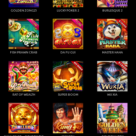
GOLDEN ZONGZI
LUCKY POKER 2
BURLESQUE 2
FISH PRAWN CRAB
DA FU GUI
MASTER HAHA
RAT OF WEALTH
SUPER BOOM
WU XIA