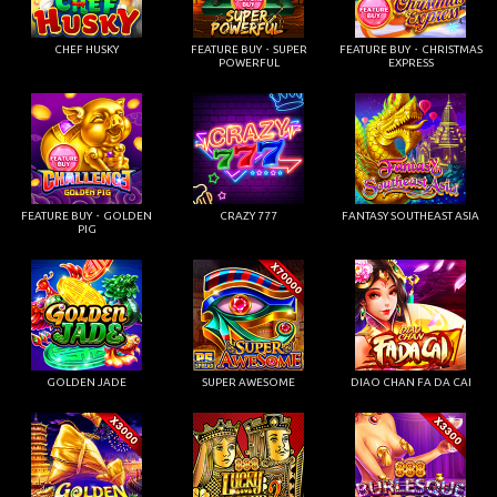
CHEF HUSKY
FEATURE BUY・SUPER
FEATURE BUY・CHRISTMAS
POWERFUL
EXPRESS
FEATURE BUY・GOLDEN
CRAZY 777
FANTASY SOUTHEAST ASIA
PIG
GOLDEN JADE
SUPER AWESOME
DIAO CHAN FA DA CAI