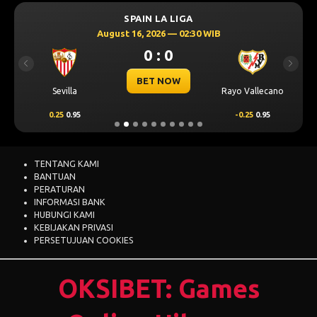
SPAIN LA LIGA
August 16, 2026 — 02:30 WIB
0 : 0
Previous
Next
BET NOW
Sevilla
Rayo Vallecano
0.25
0.95
-0.25
0.95
TENTANG KAMI
BANTUAN
PERATURAN
INFORMASI BANK
HUBUNGI KAMI
KEBIJAKAN PRIVASI
PERSETUJUAN COOKIES
OKSIBET: Games