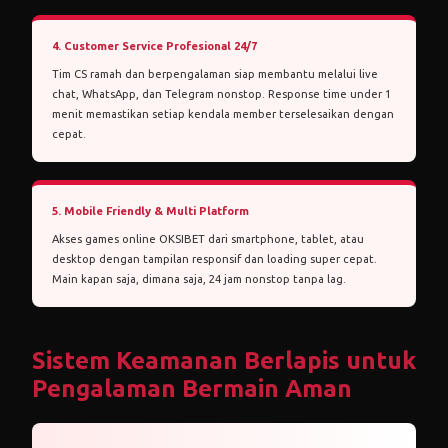
4. Customer Service Profesional 24/7
Tim CS ramah dan berpengalaman siap membantu melalui live
chat, WhatsApp, dan Telegram nonstop. Response time under 1
menit memastikan setiap kendala member terselesaikan dengan
cepat.
5. Mobile Friendly & Multi Platform
Akses games online OKSIBET dari smartphone, tablet, atau
desktop dengan tampilan responsif dan loading super cepat.
Main kapan saja, dimana saja, 24 jam nonstop tanpa lag.
Sistem Keamanan Berlapis untuk
Pengalaman Bermain Aman