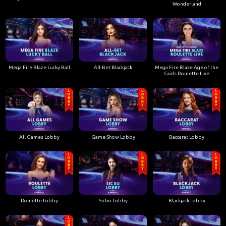
Wonderland
Mega Fire Blaze Lucky Ball
All-Bet Blackjack
Mega Fire Blaze Age of the
Gods Roulette Live
All Games Lobby
Game Show Lobby
Baccarat Lobby
Roulette Lobby
Sicbo Lobby
Blackjack Lobby