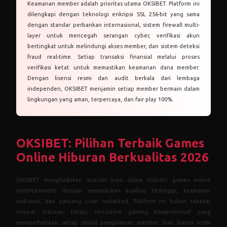
Keamanan member adalah prioritas utama OKSIBET. Platform ini
dilengkapi dengan teknologi enkripsi SSL 256-bit yang sama
dengan standar perbankan internasional, sistem firewall multi-
layer untuk mencegah serangan cyber, verifikasi akun
bertingkat untuk melindungi akses member, dan sistem deteksi
fraud real-time. Setiap transaksi finansial melalui proses
verifikasi ketat untuk memastikan keamanan dana member.
Dengan lisensi resmi dan audit berkala dari lembaga
independen, OKSIBET menjamin setiap member bermain dalam
lingkungan yang aman, terpercaya, dan fair play 100%.
OKSIBET: Pilihan Terbaik Games
Online Hiburan Berkualitas 2026
OKSIBET menghadirkan standar baru dalam industri games online
entertainment dengan memadukan kualitas tertinggi, keamanan
maksimal, dan peluang cuan unlimited. Platform ini bukan sekadar
tempat hiburan, tetapi ekosistem gaming komprehensif yang
memperhatikan setiap detail pengalaman member. Dari lisensi resmi