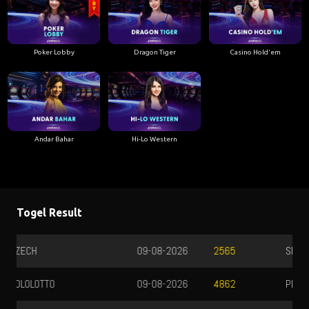
Poker Lobby
Dragon Tiger
Casino Hold'em
Andar Bahar
Hi-Lo Western
Togel Result
SINGAPORE
09-08-2026
7137
PENANGTOTO
09-08-2026
2793