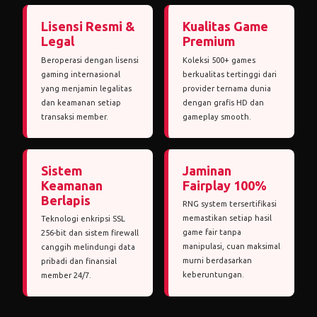
Lisensi Resmi &
Kualitas Game
Legal
Premium
Beroperasi dengan lisensi
Koleksi 500+ games
gaming internasional
berkualitas tertinggi dari
yang menjamin legalitas
provider ternama dunia
dan keamanan setiap
dengan grafis HD dan
transaksi member.
gameplay smooth.
Sistem
Jaminan
Keamanan
Fairplay 100%
Berlapis
RNG system tersertifikasi
memastikan setiap hasil
Teknologi enkripsi SSL
game fair tanpa
256-bit dan sistem firewall
manipulasi, cuan maksimal
canggih melindungi data
murni berdasarkan
pribadi dan finansial
keberuntungan.
member 24/7.