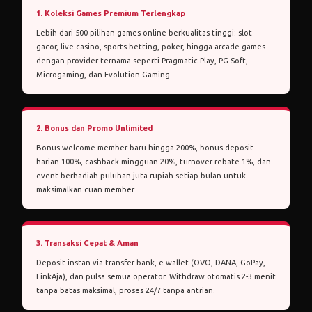
1. Koleksi Games Premium Terlengkap
Lebih dari 500 pilihan games online berkualitas tinggi: slot
gacor, live casino, sports betting, poker, hingga arcade games
dengan provider ternama seperti Pragmatic Play, PG Soft,
Microgaming, dan Evolution Gaming.
2. Bonus dan Promo Unlimited
Bonus welcome member baru hingga 200%, bonus deposit
harian 100%, cashback mingguan 20%, turnover rebate 1%, dan
event berhadiah puluhan juta rupiah setiap bulan untuk
maksimalkan cuan member.
3. Transaksi Cepat & Aman
Deposit instan via transfer bank, e-wallet (OVO, DANA, GoPay,
LinkAja), dan pulsa semua operator. Withdraw otomatis 2-3 menit
tanpa batas maksimal, proses 24/7 tanpa antrian.