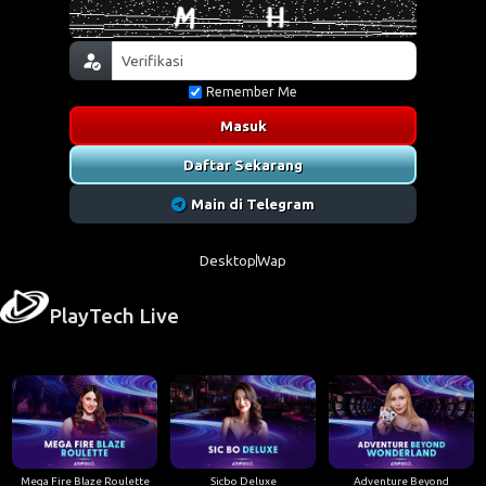
Remember Me
Masuk
Daftar Sekarang
Main di Telegram
Desktop
Wap
PlayTech Live
Mega Fire Blaze Roulette
Sicbo Deluxe
Adventure Beyond