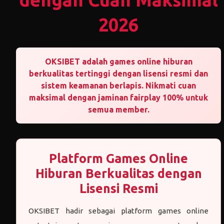
2026
OKSIBET adalah games online hiburan
berkualitas tertinggi dengan lisensi resmi dan
sistem keamanan berlapis. Nikmati cuan
maksimal dengan jaminan fairplay 100% untuk
semua member.
Platform Games Online
Hiburan Berkualitas dengan
Lisensi Resmi
OKSIBET hadir sebagai platform games online