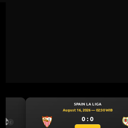
SPAIN LA LIGA
August 16, 2026 — 02:30 WIB
0 : 0
Previous
Ne