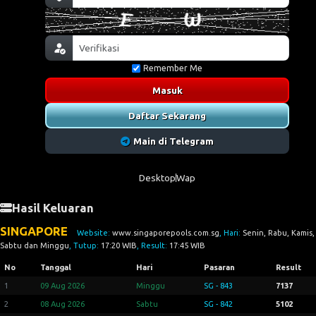
Remember Me
Masuk
Daftar Sekarang
Main di Telegram
Desktop
Wap
Hasil Keluaran
SINGAPORE
Website:
www.singaporepools.com.sg
, Hari:
Senin, Rabu, Kamis,
Sabtu dan Minggu
, Tutup:
17:20 WIB
, Result:
17:45 WIB
No
Tanggal
Hari
Pasaran
Result
1
09 Aug 2026
Minggu
SG - 843
7137
2
08 Aug 2026
Sabtu
SG - 842
5102