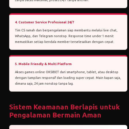
tanpa batas maksimal, proses 24/7 tanpa antrian.
4. Customer Service Profesional 24/7
Tim CS ramah dan berpengalaman siap membantu melalui live chat,
WhatsApp, dan Telegram nonstop. Response time under 1 menit
memastikan setiap kendala member terselesaikan dengan cepat.
5. Mobile Friendly & Multi Platform
Akses games online OKSIBET dari smartphone, tablet, atau desktop
dengan tampilan responsif dan loading super cepat. Main kapan saja,
dimana saja, 24 jam nonstop tanpa lag.
Sistem Keamanan Berlapis untuk
Pengalaman Bermain Aman