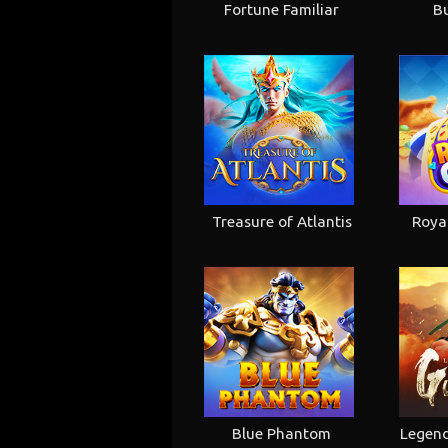
Fortune Familiar
Bu
Treasure of Atlantis
Roya
Blue Phantom
Legen