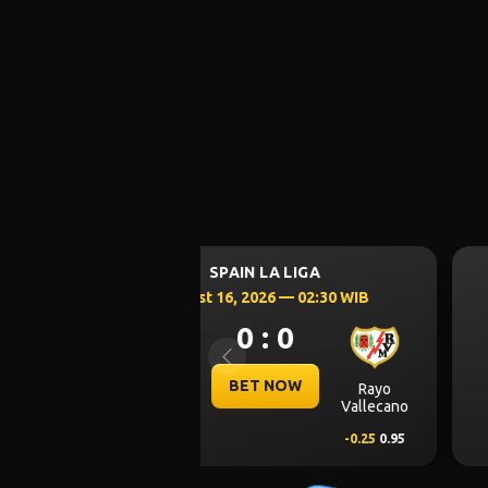
7/8/2026
7/8/20
Candy Bonanza Xmas
Crazy
UEFA CHAMPIONS LEAGUE QUALIF
August 12, 2026 — 01:30 WIB
0 : 0
Previous
BET NOW
SK Sturm
Fener
Graz
Dolphin dive
Dr
-0.5
0.95
0.5
0