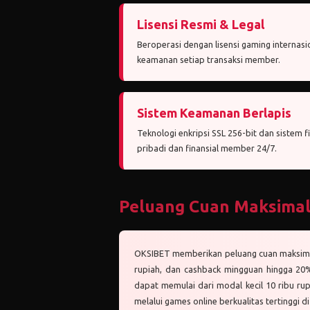
Lisensi Resmi & Legal
Beroperasi dengan lisensi gaming internasi
keamanan setiap transaksi member.
Sistem Keamanan Berlapis
Teknologi enkripsi SSL 256-bit dan sistem f
pribadi dan finansial member 24/7.
Peluang Cuan Maksimal
OKSIBET memberikan peluang cuan maksimal m
rupiah, dan cashback mingguan hingga 20
dapat memulai dari modal kecil 10 ribu ru
melalui games online berkualitas tertinggi d