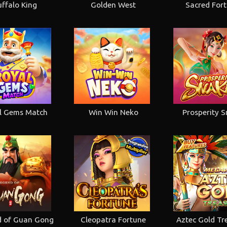
ffalo King
Golden West
Sacred For
l Gems Match
Win Win Neko
Prosperity 
d of Guan Gong
Cleopatra Fortune
Aztec Gold Tr