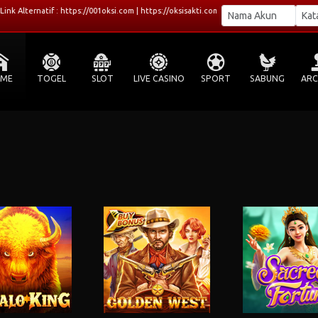
natif : https://001oksi.com | https://oksisakti.com
Selamat Datang di Si
ME
TOGEL
SLOT
LIVE CASINO
SPORT
SABUNG
ARC