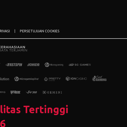
RIVASI
|
PERSETUJUAN COOKIES
Crime
Princess of RA
Thai
Soccer King
itas Tertinggi
26