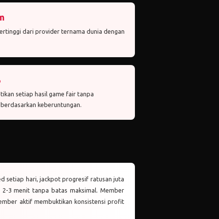
m
ertinggi dari provider ternama dunia dengan
%
ikan setiap hasil game fair tanpa
i berdasarkan keberuntungan.
setiap hari, jackpot progresif ratusan juta
m 2-3 menit tanpa batas maksimal. Member
ember aktif membuktikan konsistensi profit