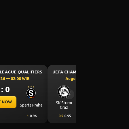
7/8/2026
8/8/2026
nkey
Diamond 7
A CHAMPIONS LEAGUE QUALIFIERS
August 11, 2026 — 22:59 WIB
0 : 0
Next
BET NOW
Union Saint-
 Glimt
Gilloise
oad
Forest Secret
5
0.82
-0.75
1.00