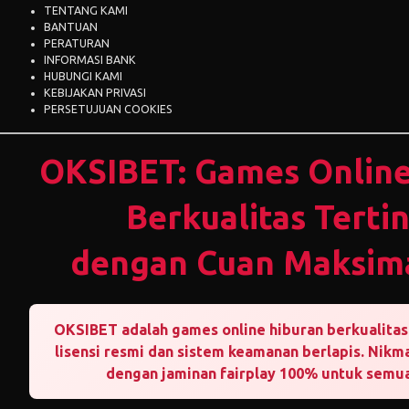
TENTANG KAMI
BANTUAN
PERATURAN
INFORMASI BANK
HUBUNGI KAMI
KEBIJAKAN PRIVASI
PERSETUJUAN COOKIES
OKSIBET: Games Online
Berkualitas Terti
dengan Cuan Maksima
OKSIBET adalah games online hiburan berkualitas
lisensi resmi dan sistem keamanan berlapis. Nikm
dengan jaminan fairplay 100% untuk semu