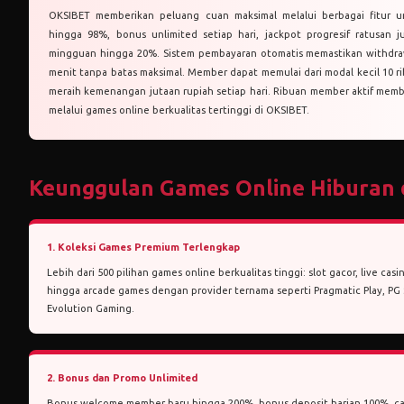
OKSIBET memberikan peluang cuan maksimal melalui berbagai fitur u
hingga 98%, bonus unlimited setiap hari, jackpot progresif ratusan j
mingguan hingga 20%. Sistem pembayaran otomatis memastikan withdraw 
menit tanpa batas maksimal. Member dapat memulai dari modal kecil 10 r
meraih kemenangan jutaan rupiah setiap hari. Ribuan member aktif membu
melalui games online berkualitas tertinggi di OKSIBET.
Keunggulan Games Online Hiburan 
1. Koleksi Games Premium Terlengkap
Lebih dari 500 pilihan games online berkualitas tinggi: slot gacor, live casi
hingga arcade games dengan provider ternama seperti Pragmatic Play, PG 
Evolution Gaming.
2. Bonus dan Promo Unlimited
Bonus welcome member baru hingga 200%, bonus deposit harian 100%, c