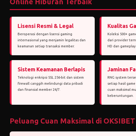
Online Hiburan Terbaik
Lisensi Resmi & Legal
Kualitas 
Beroperasi dengan lisensi gaming
Koleksi 500+ game
internasional yang menjamin legalitas dan
dari provider ter
keamanan setiap transaksi member.
HD dan gameplay
Sistem Keamanan Berlapis
Jaminan Fa
Teknologi enkripsi SSL 256-bit dan sistem
RNG system terser
firewall canggih melindungi data pribadi
setiap hasil game 
dan finansial member 24/7.
cuan maksimal mu
keberuntungan.
Peluang Cuan Maksimal di OKSIBET