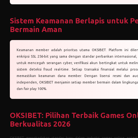
Sistem Keamanan Berlapis untuk 
Bermain Aman
Keamanan member adalah prioritas utama OKSIBET. Platform ini dile
enkripsi SSL 256-bit yang sama dengan standar perbankan internasional, s
untuk mencegah serangan cyber, verifikasi akun bertingkat untuk meli
sistem deteksi fraud real-time. Setiap transaksi finansial melalui pros
memastikan keamanan dana member. Dengan lisensi resmi dan audi
independen, OKSIBET menjamin setiap member bermain dalam lingkunga
dan fair play 100%.
OKSIBET: Pilihan Terbaik Games On
Berkualitas 2026
OKSIBET menghadirkan standar baru dalam industri games online ente