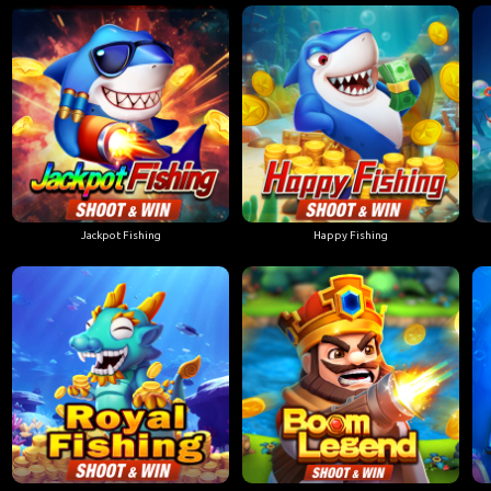
Jackpot Fishing
Happy Fishing