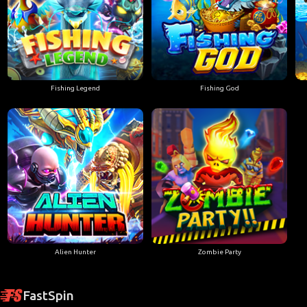
Fishing Legend
Fishing God
Alien Hunter
Zombie Party
FastSpin