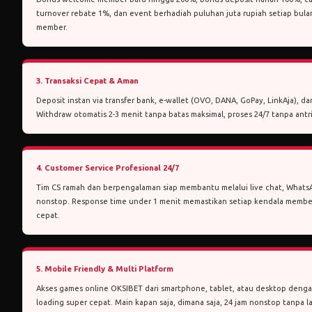
turnover rebate 1%, dan event berhadiah puluhan juta rupiah setiap bul
member.
3. Transaksi Cepat & Aman
Deposit instan via transfer bank, e-wallet (OVO, DANA, GoPay, LinkAja), d
Withdraw otomatis 2-3 menit tanpa batas maksimal, proses 24/7 tanpa antr
4. Customer Service Profesional 24/7
Tim CS ramah dan berpengalaman siap membantu melalui live chat, Whats
nonstop. Response time under 1 menit memastikan setiap kendala membe
cepat.
5. Mobile Friendly & Multi Platform
Akses games online OKSIBET dari smartphone, tablet, atau desktop denga
loading super cepat. Main kapan saja, dimana saja, 24 jam nonstop tanpa l