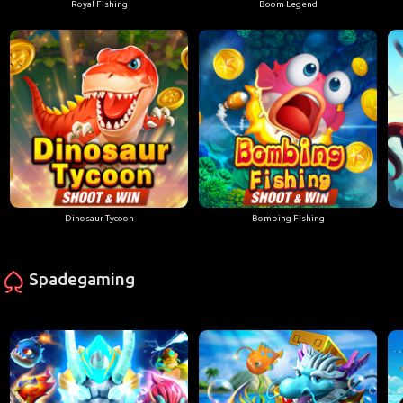
Royal Fishing
Boom Legend
Dinosaur Tycoon
Bombing Fishing
Spadegaming