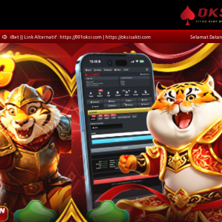
if : https://001oksi.com | https://oksisakti.com
Selamat Datang di Situs OksiBet || Link