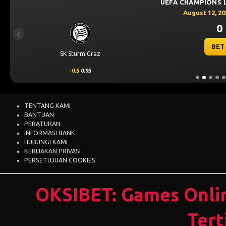
UEFA CHAMPIONS 
August 12, 20
0 
Previous
BET
SK Sturm Graz
-0.5
0.95
TENTANG KAMI
BANTUAN
PERATURAN
INFORMASI BANK
HUBUNGI KAMI
KEBIJAKAN PRIVASI
PERSETUJUAN COOKIES
OKSIBET: Games Onlin
Tert