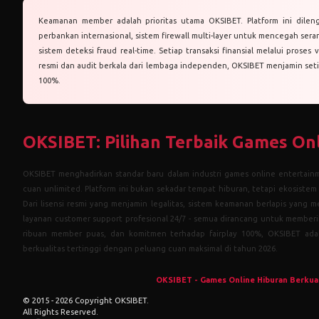
Keamanan member adalah prioritas utama OKSIBET. Platform ini dilen
perbankan internasional, sistem firewall multi-layer untuk mencegah sera
sistem deteksi fraud real-time. Setiap transaksi finansial melalui pros
resmi dan audit berkala dari lembaga independen, OKSIBET menjamin seti
100%.
OKSIBET: Pilihan Terbaik Games Onl
OKSIBET menghadirkan standar baru dalam industri games online entertain
cuan unlimited. Platform ini bukan sekadar tempat hiburan, tetapi ekosist
Dari lisensi resmi yang menjamin legalitas, sistem keamanan berlapis yang 
layanan customer support profesional 24/7 - semua dirancang untuk member
ribuan member puas, dan komitmen terhadap fairplay 100%, OKSIBET ada
berkualitas tertinggi dengan peluang cuan maksimal di tahun 2026.
OKSIBET - Games Online Hiburan Berkual
© 2015 - 2026 Copyright OKSIBET.
All Rights Reserved.