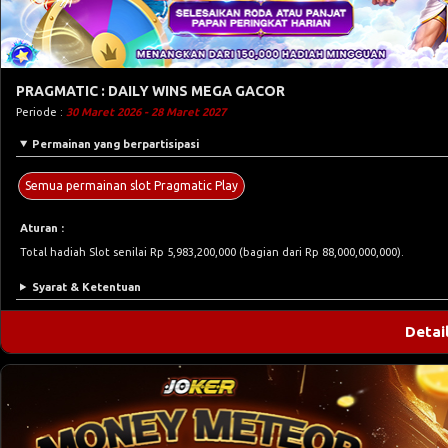
PRAGMATIC : DAILY WINS MEGA GACOR
Periode :
30 Maret 2026 - 28 Maret 2027
Permainan yang berpartisipasi
Semua permainan slot Pragmatic Play
Aturan :
Total hadiah Slot senilai Rp 5,983,200,000 (bagian dari Rp 88,000,000,000).
Syarat & Ketentuan
Detai