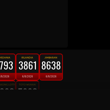
ORDANIA
IRLANDIA
JIMBARAN
793
3861
8638
/8/2026
6/8/2026
6/8/2026
KONG LOTTO
TOTO WUHAN
1083
5883
6/8/2026
7/8/2026