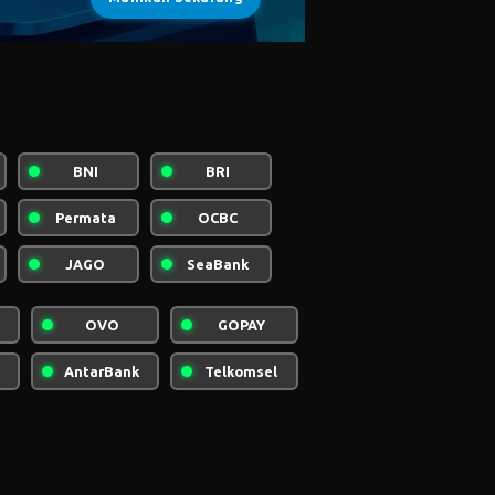
BNI
BRI
Permata
OCBC
JAGO
SeaBank
OVO
GOPAY
AntarBank
Telkomsel