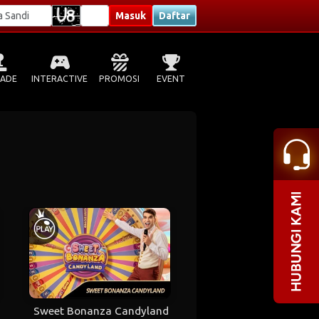
us OksiBet || Link Alternatif : https://001oksi.com | https://oksisakti.com
Masuk
Daftar
ADE
INTERACTIVE
PROMOSI
EVENT
Sweet Bonanza Candyland