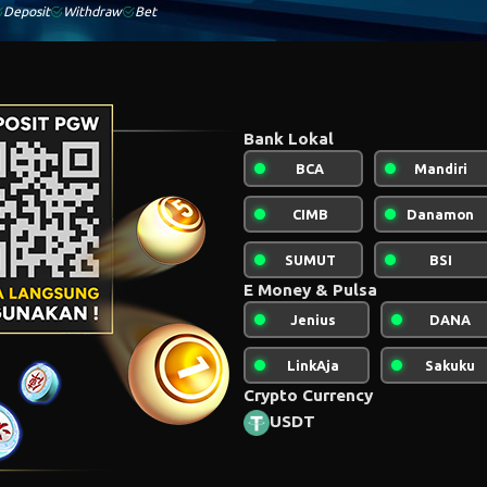
Deposit
Withdraw
Bet
Bank Lokal
BCA
Mandiri
CIMB
Danamon
SUMUT
BSI
E Money & Pulsa
Jenius
DANA
LinkAja
Sakuku
Crypto Currency
USDT