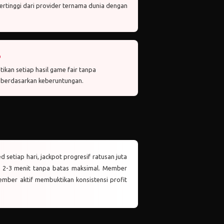
ertinggi dari provider ternama dunia dengan
%
ikan setiap hasil game fair tanpa
i berdasarkan keberuntungan.
setiap hari, jackpot progresif ratusan juta
m 2-3 menit tanpa batas maksimal. Member
ember aktif membuktikan konsistensi profit