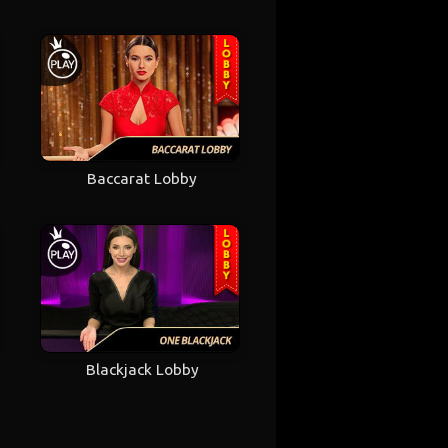
Baccarat Lobby
Blackjack Lobby