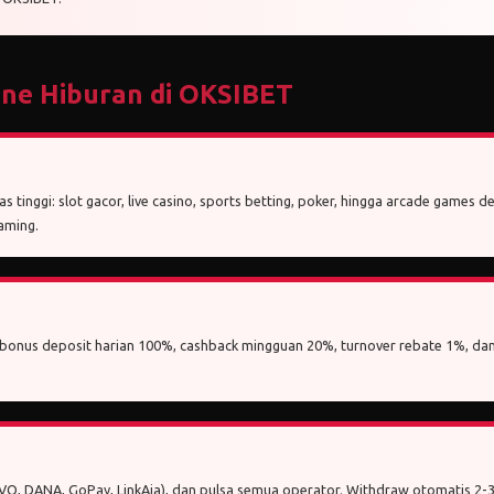
ne Hiburan di OKSIBET
tas tinggi: slot gacor, live casino, sports betting, poker, hingga arcade games
aming.
nus deposit harian 100%, cashback mingguan 20%, turnover rebate 1%, dan e
(OVO, DANA, GoPay, LinkAja), dan pulsa semua operator. Withdraw otomatis 2-