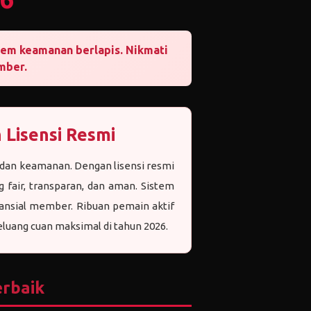
stem keamanan berlapis. Nikmati
mber.
 Lisensi Resmi
dan keamanan. Dengan lisensi resmi
fair, transparan, dan aman. Sistem
nansial member. Ribuan pemain aktif
luang cuan maksimal di tahun 2026.
rbaik