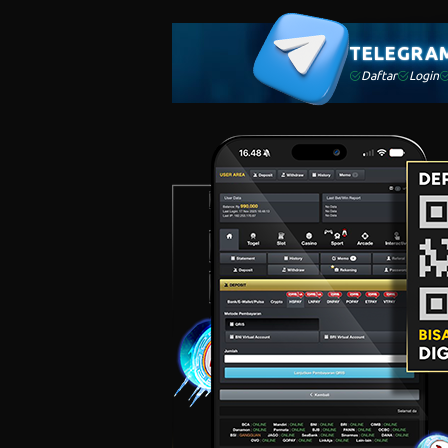
TELEGRA
Daftar
Login