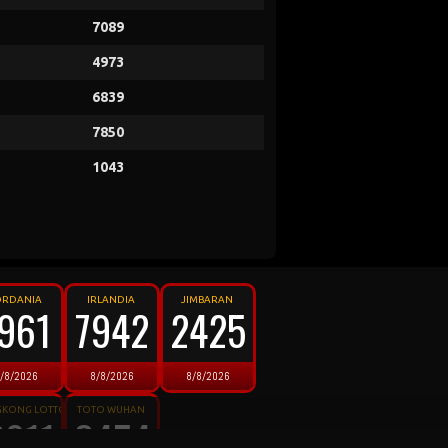
7089
4973
6839
7850
1043
ORDANIA
IRLANDIA
JIMBARAN
961
7942
2425
/8/2026
8/8/2026
8/8/2026
KONG LOTTO
TOTO WUHAN
6011
3454