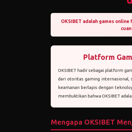
OKSIBET adalah games online hi
cuan
Platform Game
OKSIBET hadir sebagai platform ga
dari otoritas gaming internasiona
keamanan berlapis dengan teknologi
membuktikan bahwa OKSIBET adalah p
Mengapa OKSIBET Menja