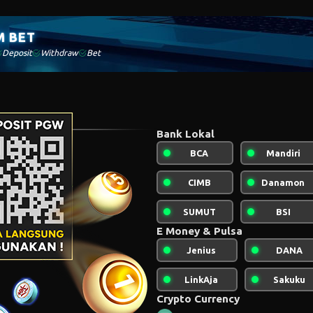
M BET
Deposit
Withdraw
Bet
Bank Lokal
BCA
Mandiri
CIMB
Danamon
SUMUT
BSI
E Money & Pulsa
Jenius
DANA
LinkAja
Sakuku
Crypto Currency