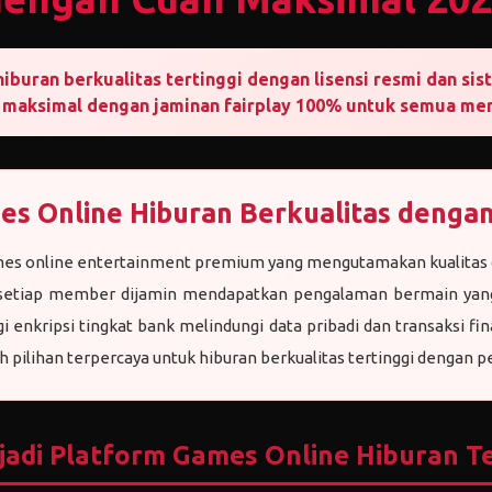
buran berkualitas tertinggi dengan lisensi resmi dan si
 maksimal dengan jaminan fairplay 100% untuk semua me
s Online Hiburan Berkualitas dengan
mes online entertainment premium yang mengutamakan kualitas 
l, setiap member dijamin mendapatkan pengalaman bermain yang 
 enkripsi tingkat bank melindungi data pribadi dan transaksi fi
ilihan terpercaya untuk hiburan berkualitas tertinggi dengan pe
di Platform Games Online Hiburan Te