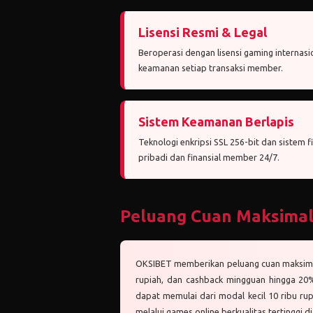
Lisensi Resmi & Legal
Beroperasi dengan lisensi gaming internasi
keamanan setiap transaksi member.
Sistem Keamanan Berlapis
Teknologi enkripsi SSL 256-bit dan sistem f
pribadi dan finansial member 24/7.
Peluang Cuan Maksimal
OKSIBET memberikan peluang cuan maksimal m
rupiah, dan cashback mingguan hingga 20
dapat memulai dari modal kecil 10 ribu ru
melalui games online berkualitas tertinggi d