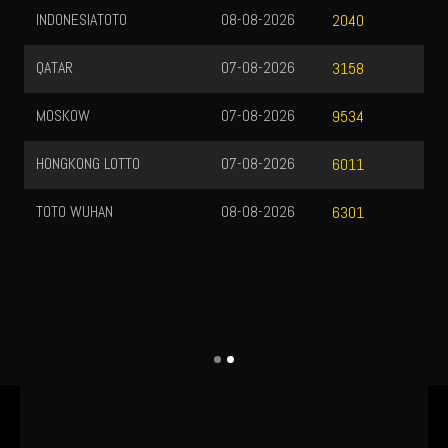
INDONESIATOTO
08-08-2026
2040
QATAR
07-08-2026
3158
MOSKOW
07-08-2026
9534
HONGKONG LOTTO
07-08-2026
6011
TOTO WUHAN
08-08-2026
6301