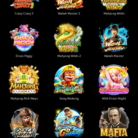
Crazy Crazy 3
Watah Master 2
Mahjong Wilds
Disco Piggy
Mahjong Wilds 2
Watah Master
Mahjong Rich Ways
Sung Wukong
Wild Disco Night