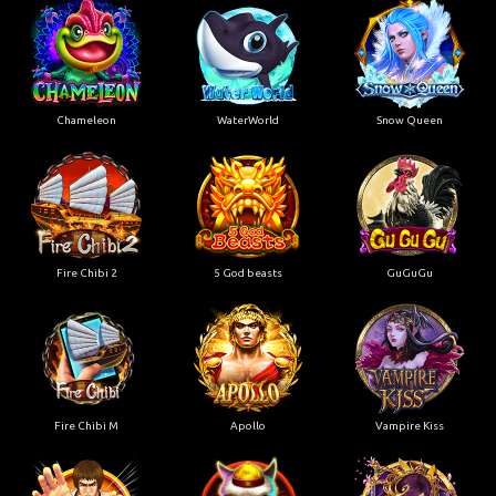
Chameleon
WaterWorld
Snow Queen
Fire Chibi 2
5 God beasts
GuGuGu
Fire Chibi M
Apollo
Vampire Kiss