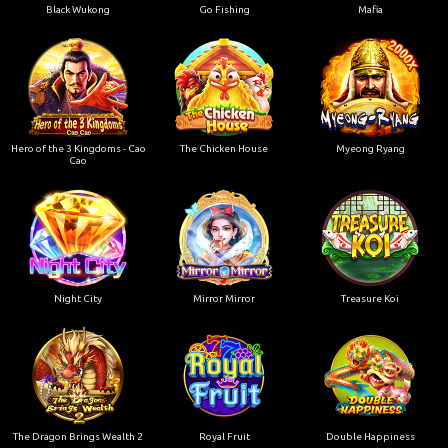
Black Wukong
Go Fishing
Mafia
Hero of the 3 Kingdoms - Cao
The Chicken House
Myeong Ryang
Cao
Night City
Mirror Mirror
Treasure Koi
The Dragon Brings Wealth 2
Royal Fruit
Double Happiness