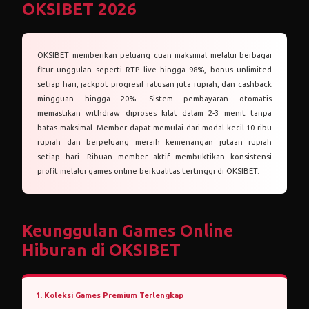
OKSIBET 2026
OKSIBET memberikan peluang cuan maksimal melalui berbagai
fitur unggulan seperti RTP live hingga 98%, bonus unlimited
setiap hari, jackpot progresif ratusan juta rupiah, dan cashback
mingguan hingga 20%. Sistem pembayaran otomatis
memastikan withdraw diproses kilat dalam 2-3 menit tanpa
batas maksimal. Member dapat memulai dari modal kecil 10 ribu
rupiah dan berpeluang meraih kemenangan jutaan rupiah
setiap hari. Ribuan member aktif membuktikan konsistensi
profit melalui games online berkualitas tertinggi di OKSIBET.
Keunggulan Games Online
Hiburan di OKSIBET
1. Koleksi Games Premium Terlengkap