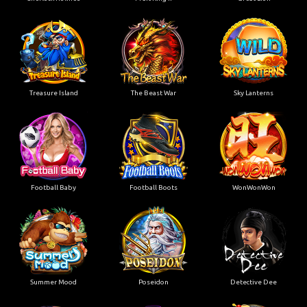
Treasure Island
The Beast War
Sky Lanterns
Football Baby
Football Boots
WonWonWon
Summer Mood
Poseidon
Detective Dee