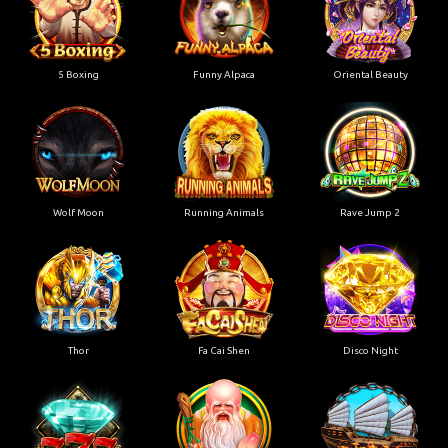
5 Boxing
Funny Alpaca
Oriental Beauty
Wolf Moon
Running Animals
Rave Jump 2
Thor
Fa Cai Shen
Disco Night