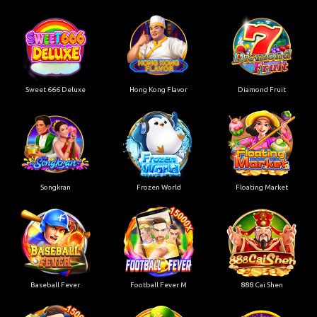
Sweet 666 Deluxe
Hong Kong Flavor
Diamond Fruit
Songkran
Frozen World
Floating Market
Baseball Fever
Football Fever M
888 Cai Shen