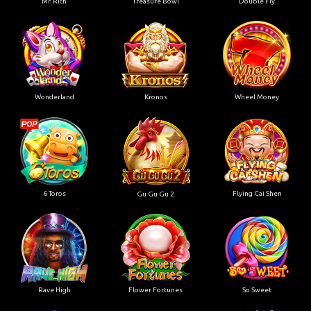
Mr. Rich
Treasure Bowl
Double Fly
Wonderland
Kronos
Wheel Money
6 Toros
Flying Cai Shen
Gu Gu Gu 2
Rave High
Flower Fortunes
So Sweet