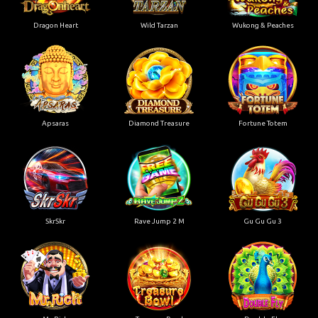
Dragon Heart
Wild Tarzan
Wukong & Peaches
Apsaras
Diamond Treasure
Fortune Totem
SkrSkr
Rave Jump 2 M
Gu Gu Gu 3