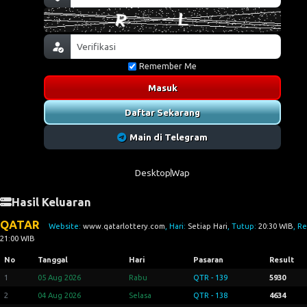
Remember Me
Masuk
Daftar Sekarang
Main di Telegram
Desktop
Wap
Hasil Keluaran
QATAR
Website:
www.qatarlottery.com
, Hari:
Setiap Hari
, Tutup:
20:30 WIB
, Re
21:00 WIB
No
Tanggal
Hari
Pasaran
Result
1
05 Aug 2026
Rabu
QTR - 139
5930
2
04 Aug 2026
Selasa
QTR - 138
4634