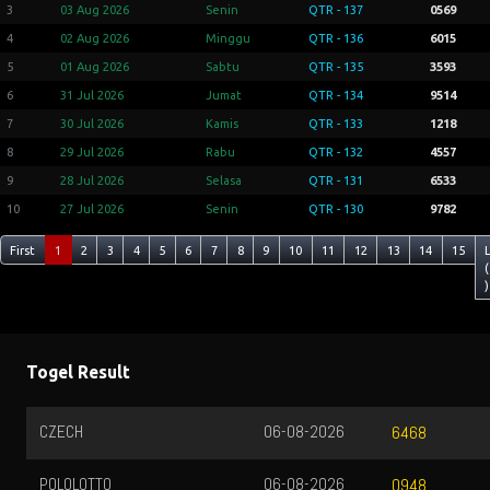
3
03 Aug 2026
Senin
QTR - 137
0569
4
02 Aug 2026
Minggu
QTR - 136
6015
5
01 Aug 2026
Sabtu
QTR - 135
3593
6
31 Jul 2026
Jumat
QTR - 134
9514
7
30 Jul 2026
Kamis
QTR - 133
1218
8
29 Jul 2026
Rabu
QTR - 132
4557
9
28 Jul 2026
Selasa
QTR - 131
6533
10
27 Jul 2026
Senin
QTR - 130
9782
First
1
2
3
4
5
6
7
8
9
10
11
12
13
14
15
(
)
Togel Result
SINGAPORE
05-08-2026
0715
PENANGTOTO
05-08-2026
5712