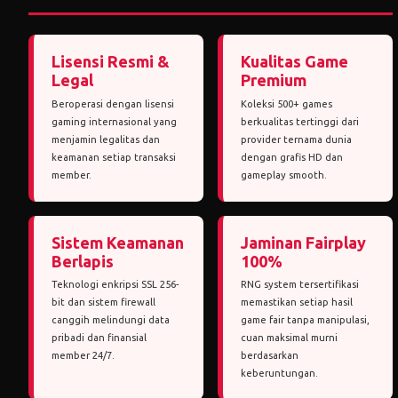
Lisensi Resmi &
Kualitas Game
Legal
Premium
Beroperasi dengan lisensi
Koleksi 500+ games
gaming internasional yang
berkualitas tertinggi dari
menjamin legalitas dan
provider ternama dunia
keamanan setiap transaksi
dengan grafis HD dan
member.
gameplay smooth.
Sistem Keamanan
Jaminan Fairplay
Berlapis
100%
Teknologi enkripsi SSL 256-
RNG system tersertifikasi
bit dan sistem firewall
memastikan setiap hasil
canggih melindungi data
game fair tanpa manipulasi,
pribadi dan finansial
cuan maksimal murni
member 24/7.
berdasarkan
keberuntungan.