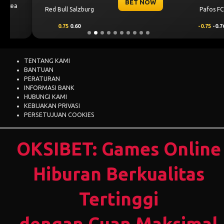
BET NOW
Red Bull Salzburg
Pafos FC
0.75
0.60
-0.75
-0.76
TENTANG KAMI
BANTUAN
PERATURAN
INFORMASI BANK
HUBUNGI KAMI
KEBIJAKAN PRIVASI
PERSETUJUAN COOKIES
OKSIBET: Games Online
Hiburan Berkualitas
Tertinggi
dengan Cuan Maksimal